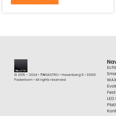
Nav
Ech
Sma
© 2015 – 2024 •
TN
GASTRO • Hasenberg 5 • 33100
WA
Paderborn • All rights reserved.
Evol
Fest
LED
Plat
Kon