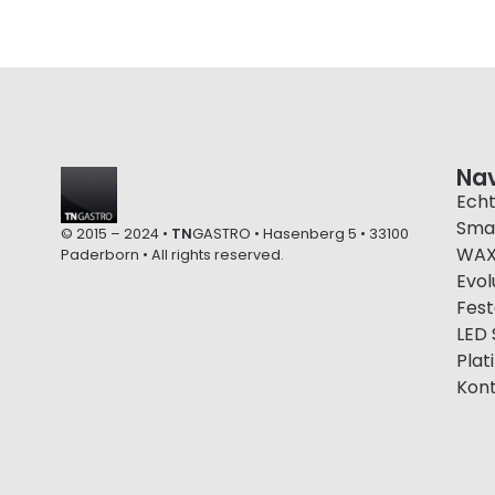
Nav
Ech
Sma
© 2015 – 2024 •
TN
GASTRO • Hasenberg 5 • 33100
WA
Paderborn • All rights reserved.
Evol
Fest
LED
Plat
Kon